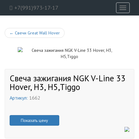
+7(991)973-17-17
Toggle
navigati
←
Свечи Great Wall Hover
Свеча зажигания NGK V-Line 33
Hover, H3, H5,Tiggo
Артикул:
1662
Показать цену