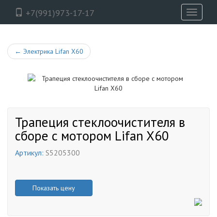
+7(991)973-17-17
Toggle
navigati
←
Электрика Lifan X60
Трапеция стеклоочистителя в
сборе с мотором Lifan X60
Артикул:
S5205300
Показать цену