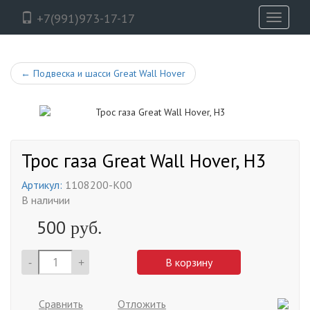
+7(991)973-17-17
Toggle
navigati
←
Подвеска и шасси Great Wall Hover
Трос газа Great Wall Hover, H3
Артикул:
1108200-K00
В наличии
500
руб.
-
+
В корзину
Сравнить
Отложить