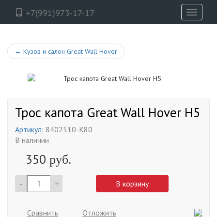
+7(991)973-17-17
Toggle
navigati
←
Кузов и салон Great Wall Hover
Трос капота Great Wall Hover H5
Артикул:
8402510-K80
В наличии
350
руб.
-
+
В корзину
Сравнить
Отложить