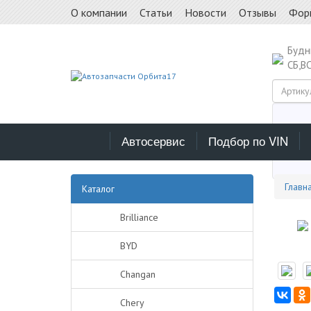
О компании
Статьи
Новости
Отзывы
Фор
Буд
СБ,В
Автосервис
Подбор по VIN
Выб
Главн
Каталог
Brilliance
BYD
Changan
Chery