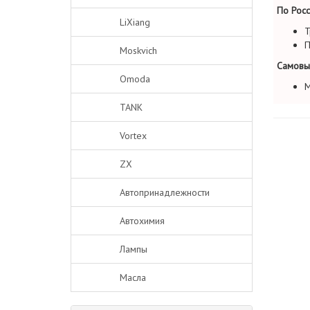
По Росс
LiXiang
Т
П
Moskvich
Самовы
Omoda
М
TANK
Vortex
ZX
Автопринадлежности
Автохимия
Лампы
Масла