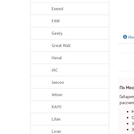
Exeed
FAW
Geely
Ин
Great Wall
Haval
JAC
Jaecoo
По Моск
Jetour
Габарит
рассчит
KAIYI
М
О
Lifan
Э
Э
Livan