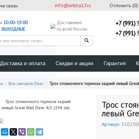
info@orbita17.ru
Отложить (
0
)
ма связи
ни
10:00-19:00
Доставляем
+7 (991) 
С
ВЫХОДНЫЕ
по всей России
+7 (991) 
Доставка и оплата
Скидки и акции
Гарантия
К
ерите каталог поиска
ая
Все запчасти Deer
Трос стояночного тормоза задний левый Great 
Трос стоя
левый Gre
Артикул:
350230