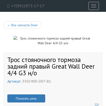
+7(991)973-17-17
Toggle
navigati
←
Все запчасти Deer
Трос стояночного тормоза
задний правый Great Wall Deer
4/4 G3 н/о
Артикул:
3502400-D07-B1
Показать цену