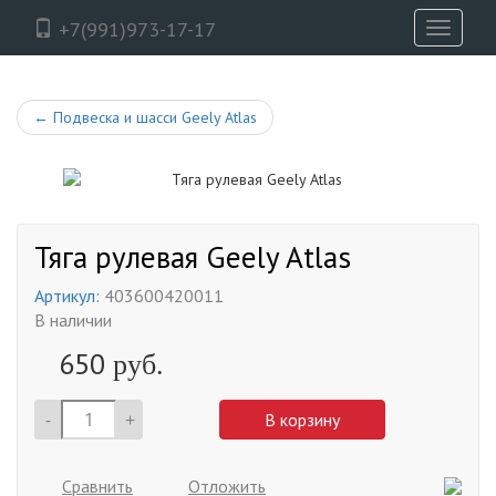
+7(991)973-17-17
Toggle
navigati
←
Подвеска и шасси Geely Atlas
Тяга рулевая Geely Atlas
Артикул:
403600420011
В наличии
650
руб.
-
+
В корзину
Сравнить
Отложить