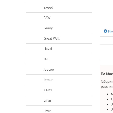
Exeed
FAW
Geely
Ин
Great Wall
Haval
JAC
Jaecoo
По Моск
Jetour
Габарит
рассчит
KAIYI
М
О
Lifan
Э
Э
Livan