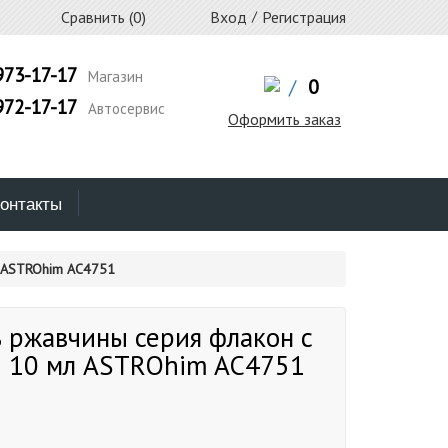
Сравнить (
0
)
Вход
/
Регистрация
973-17-17
Магазин
/
0
972-17-17
Автосервис
Оформить заказ
онтакты
л ASTROhim AC4751
 ржавчины серия флакон с
й 10 мл ASTROhim AC4751