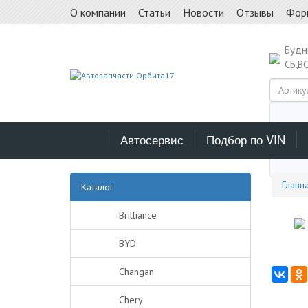
О компании
Статьи
Новости
Отзывы
Фор
Буд
СБ,В
Автосервис
Подбор по VIN
Выб
Главн
Каталог
Brilliance
BYD
Changan
Chery