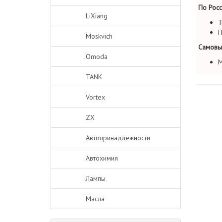
По Росс
LiXiang
Т
П
Moskvich
Самовы
Omoda
М
TANK
Vortex
ZX
Автопринадлежности
Автохимия
Лампы
Масла