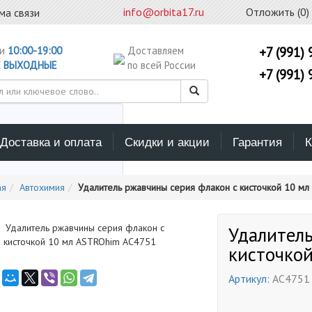
info@orbita17.ru
Отложить (
0
)
ма связи
ни
10:00-19:00
Доставляем
+7 (991) 
С
ВЫХОДНЫЕ
по всей России
+7 (991) 
Доставка и оплата
Скидки и акции
Гарантия
К
ерите каталог поиска
ая
Автохимия
Удалитель ржавчины серия флакон с кисточкой 10 м
Удалитель
кисточко
Артикул:
AC4751