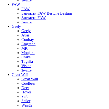
Больше
FAW
FAW
Запчасти FAW Bestune Besturn
Запчасти FAW
Больше
Geely
Geely
Atlas
Coolray
Emgrand
MK
Monjaro
Otaka
Tugella
Vision
Больше
Great Wall
Great Wall
Coolbear
Deer
Hover
Safe
Sailor
Wingle