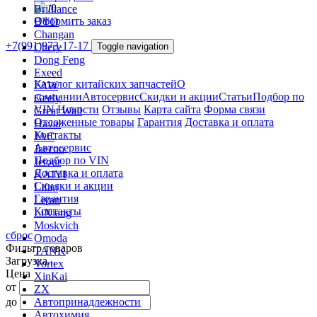
/
0
Brilliance
Оформить заказ
BYD
Changan
+7(991)973-17-17
Chery
Toggle navigation
Dong Feng
Exeed
Каталог китайских запчастей
О
FAW
компании
Автосервис
Скидки и акции
Статьи
Подбор по
Geely
VIN
Новости
Отзывы
Карта сайта
Форма связи
Great Wall
Отложенные товары
Гарантия
Доставка и оплата
Haval
Контакты
JAC
Автосервис
Jaecoo
Подбор по VIN
Jetour
Доставка и оплата
KAIYI
Скидки и акции
Lifan
Гарантия
Livan
Контакты
LiXiang
Moskvich
сброс
Omoda
Фильтр товаров
TANK
Загрузка...
Vortex
Цена
XinKai
от
ZX
до
Автопринадлежности
Автохимия