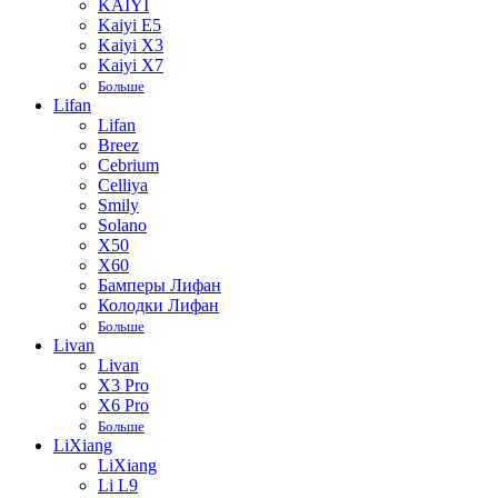
KAIYI
Kaiyi E5
Kaiyi X3
Kaiyi X7
Больше
Lifan
Lifan
Breez
Cebrium
Celliya
Smily
Solano
X50
X60
Бамперы Лифан
Колодки Лифан
Больше
Livan
Livan
X3 Pro
X6 Pro
Больше
LiXiang
LiXiang
Li L9