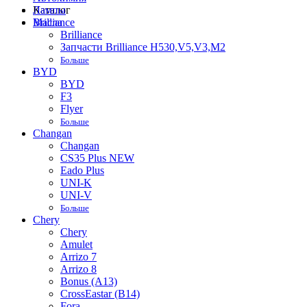
Лампы
Каталог
Масла
Brilliance
Brilliance
Запчасти Brilliance H530,V5,V3,M2
Больше
BYD
BYD
F3
Flyer
Больше
Changan
Changan
CS35 Plus NEW
Eado Plus
UNI-K
UNI-V
Больше
Chery
Chery
Amulet
Arrizo 7
Arrizo 8
Bonus (A13)
CrossEastar (B14)
Fora