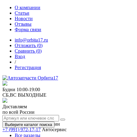
О компании
Статьи
Новости
Отзывы
Форма связи
info@orbita17.ru
Отложить (
0
)
Сравнить (
0
)
Вход
/
Регистрация
Будни
10:00-19:00
СБ,ВС
ВЫХОДНЫЕ
Доставляем
по всей России
+7 (991) 973-17-17
Магазин
Выберите каталог поиска
+7 (991) 972-17-17
Автосервис
Все разделы