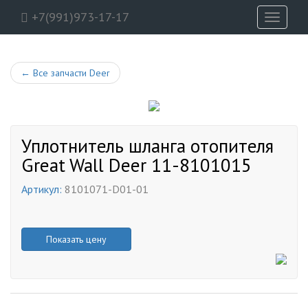
+7(991)973-17-17
Toggle
navigati
←
Все запчасти Deer
Уплотнитель шланга отопителя
Great Wall Deer 11-8101015
Артикул:
8101071-D01-01
Показать цену