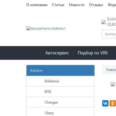
О компании
Статьи
Новости
Отзывы
Фор
Буд
СБ,В
Автосервис
Подбор по VIN
Главн
Каталог
Brilliance
BYD
Changan
Chery