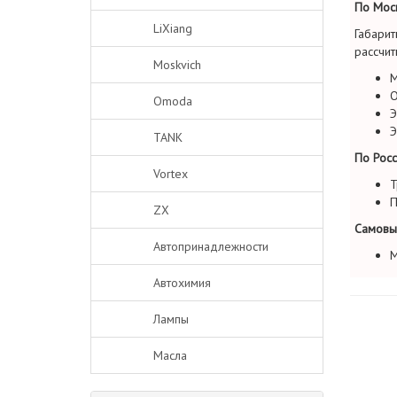
По Моск
LiXiang
Габарит
рассчит
Moskvich
М
О
Omoda
Э
Э
TANK
По Росс
Vortex
Т
П
ZX
Самовы
Автопринадлежности
М
Автохимия
Лампы
Масла