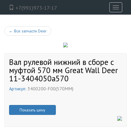
+7(991)973-17-17
Toggle
navigati
←
Все запчасти Deer
Вал рулевой нижний в сборе с
муфтой 570 мм Great Wall Deer
11-3404050a570
Артикул:
3400200-F00(570MM)
Показать цену