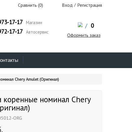
Сравнить (
0
)
Вход
/
Регистрация
973-17-17
Магазин
/
0
972-17-17
Автосервис
Оформить заказ
онтакты
минал Chery Amulet (Оригинал)
 коренные номинал Chery
ригинал)
05012-ORG
.