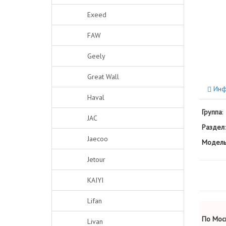
Exeed
FAW
Geely
Great Wall
Инф
Haval
Группа
:
JAC
Раздел
:
Jaecoo
Модель
Jetour
KAIYI
Lifan
По Моск
Livan