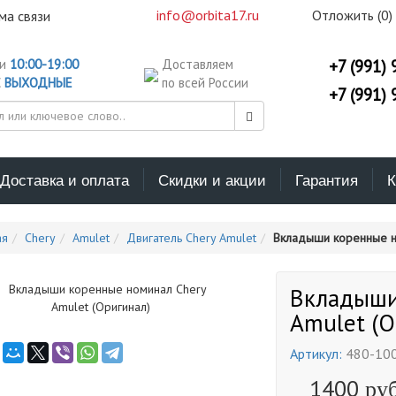
info@orbita17.ru
Отложить (
0
)
ма связи
ни
10:00-19:00
Доставляем
+7 (991) 
С
ВЫХОДНЫЕ
по всей России
+7 (991) 
Доставка и оплата
Скидки и акции
Гарантия
К
ая
Chery
Amulet
Двигатель Chery Amulet
Вкладыши коренные но
Вкладыши
Amulet (О
Артикул:
480-10
1400
руб