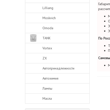
Габарит
LiXiang
рассчит
М
Moskvich
О
Э
Omoda
Э
TANK
По Росс
Т
Vortex
П
Самовы
ZX
М
Автопринадлежности
Автохимия
Лампы
Масла