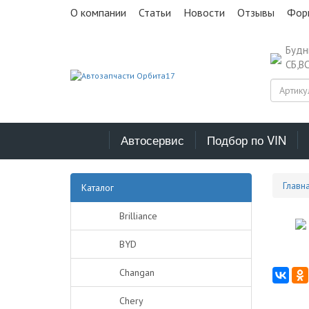
О компании
Статьи
Новости
Отзывы
Фор
Буд
СБ,В
Автосервис
Подбор по VIN
Главн
Каталог
Brilliance
BYD
Changan
Chery