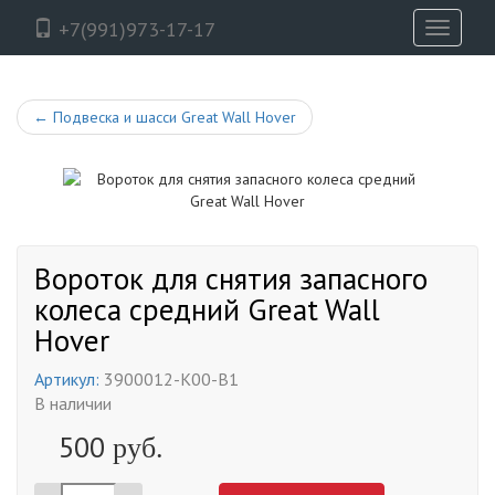
+7(991)973-17-17
Toggle
navigati
←
Подвеска и шасси Great Wall Hover
Вороток для снятия запасного
колеса средний Great Wall
Hover
Артикул:
3900012-K00-B1
В наличии
500
руб.