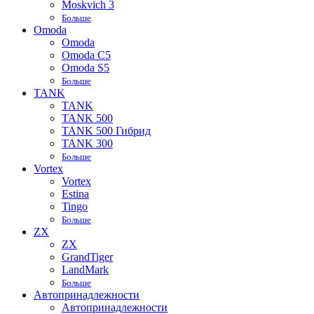
Moskvich 3
Больше
Omoda
Omoda
Omoda C5
Omoda S5
Больше
TANK
TANK
TANK 500
TANK 500 Гибрид
TANK 300
Больше
Vortex
Vortex
Estina
Tingo
Больше
ZX
ZX
GrandTiger
LandMark
Больше
Автопринадлежности
Автопринадлежности