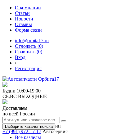
О компании
Статьи
Новости
Отзывы
Форма связи
info@orbita17.ru
Отложить (
0
)
Сравнить (
0
)
Вход
/
Регистрация
Будни
10:00-19:00
СБ,ВС
ВЫХОДНЫЕ
Доставляем
по всей России
+7 (991) 973-17-17
Магазин
Выберите каталог поиска
+7 (991) 972-17-17
Автосервис
Все разделы