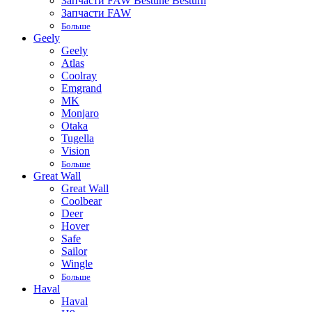
Запчасти FAW Bestune Besturn
Запчасти FAW
Больше
Geely
Geely
Atlas
Coolray
Emgrand
MK
Monjaro
Otaka
Tugella
Vision
Больше
Great Wall
Great Wall
Coolbear
Deer
Hover
Safe
Sailor
Wingle
Больше
Haval
Haval