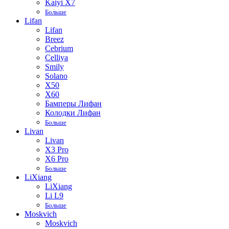
Kaiyi X7
Больше
Lifan
Lifan
Breez
Cebrium
Celliya
Smily
Solano
X50
X60
Бамперы Лифан
Колодки Лифан
Больше
Livan
Livan
X3 Pro
X6 Pro
Больше
LiXiang
LiXiang
Li L9
Больше
Moskvich
Moskvich