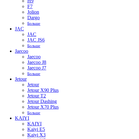
H9
F7
Jolion
Dargo
Больше
JAC
JAC
JAC JS6
Больше
Jaecoo
Jaecoo
Jaecoo J8
Jaecoo J7
Больше
Jetour
Jetour
Jetour X90 Plus
Jetour T2
Jetour Dashing
Jetour X70 Plus
Больше
KAIYI
KAIYI
Kaiyi E5
Kaiyi X3