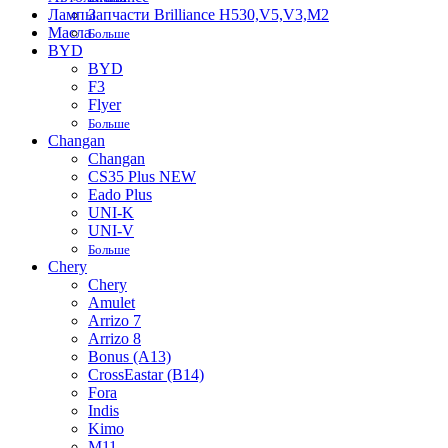
Лампы
Запчасти Brilliance H530,V5,V3,M2
Масла
Больше
BYD
BYD
F3
Flyer
Больше
Changan
Changan
CS35 Plus NEW
Eado Plus
UNI-K
UNI-V
Больше
Chery
Chery
Amulet
Arrizo 7
Arrizo 8
Bonus (A13)
CrossEastar (B14)
Fora
Indis
Kimo
M11