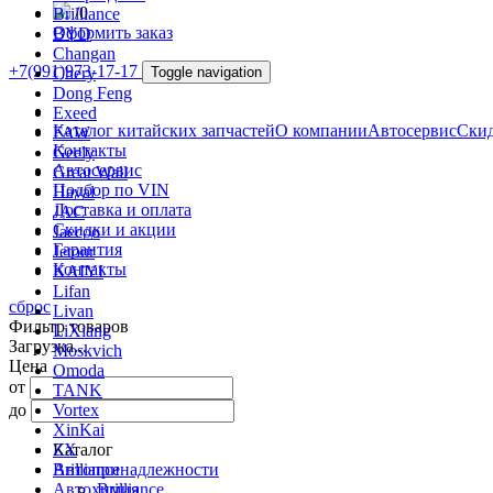
/
0
Brilliance
Оформить заказ
BYD
Changan
+7(991)973-17-17
Chery
Toggle navigation
Dong Feng
Exeed
Каталог китайских запчастей
О компании
Автосервис
Скид
FAW
Контакты
Geely
Автосервис
Great Wall
Подбор по VIN
Haval
Доставка и оплата
JAC
Скидки и акции
Jaecoo
Гарантия
Jetour
Контакты
KAIYI
Lifan
сброс
Livan
Фильтр товаров
LiXiang
Загрузка...
Moskvich
Цена
Omoda
от
TANK
до
Vortex
XinKai
ZX
Каталог
Автопринадлежности
Brilliance
Автохимия
Brilliance