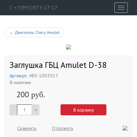
+7(991)973-17-17
Toggle
navigati
←
Двигатель Chery Amulet
Заглушка ГБЦ Amulet D-38
Артикул:
480-1003017
В наличии
200
руб.
-
+
В корзину
Сравнить
Отложить