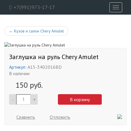
+7(991)973-17-17
Toggle
navigati
←
Кузов и салон Chery Amulet
Заглушка на руль Chery Amulet
Артикул:
A15-3402016BD
В наличии
150
руб.
-
+
В корзину
Сравнить
Отложить