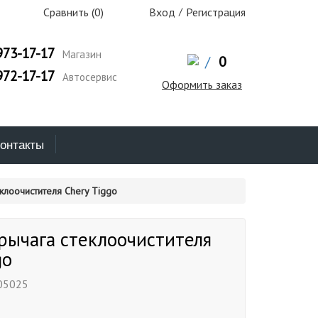
Сравнить (
0
)
Вход
/
Регистрация
973-17-17
Магазин
/
0
972-17-17
Автосервис
Оформить заказ
онтакты
клоочистителя Chery Tiggo
рычага стеклоочистителя
go
05025