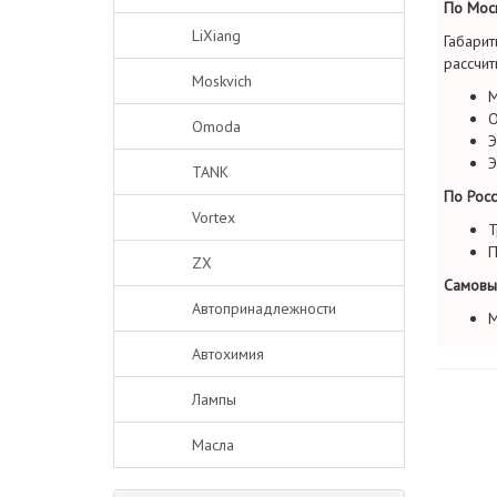
По Моск
LiXiang
Габарит
рассчит
Moskvich
М
О
Omoda
Э
Э
TANK
По Росс
Vortex
Т
П
ZX
Самовы
Автопринадлежности
М
Автохимия
Лампы
Масла