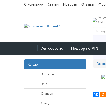
О компании
Статьи
Новости
Отзывы
Фор
Буд
СБ,В
Автосервис
Подбор по VIN
Выб
Главн
Каталог
Brilliance
BYD
Changan
Chery