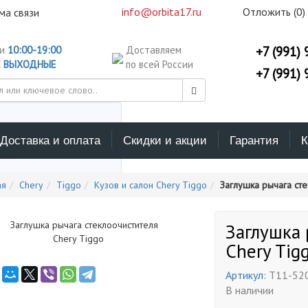
info@orbita17.ru
Отложить (
0
)
ма связи
ни
10:00-19:00
Доставляем
+7 (991) 
С
ВЫХОДНЫЕ
по всей России
+7 (991) 
Доставка и оплата
Скидки и акции
Гарантия
К
ерите каталог поиска
ая
Chery
Tiggo
Кузов и салон Chery Tiggo
Заглушка рычага сте
Заглушка 
Chery Tig
Артикул:
T11-52
В наличии