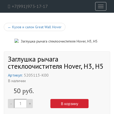
+7(991)973-17-17
Toggle
navigati
←
Кузов и салон Great Wall Hover
Заглушка рычага
стеклоочистителя Hover, H3, H5
Артикул:
5205113-K00
В наличии
50
руб.
-
+
В корзину