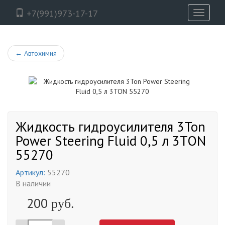
+7(991)973-17-17
Toggle
navigati
←
Автохимия
Жидкость гидроусилителя 3Ton
Power Steering Fluid 0,5 л 3TON
55270
Артикул:
55270
В наличии
200
руб.