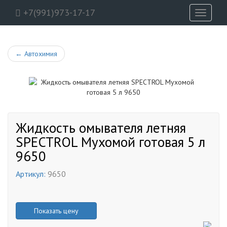
+7(991)973-17-17
Toggle
navigati
←
Автохимия
Жидкость омывателя летняя
SPECTROL Мухомой готовая 5 л
9650
Артикул:
9650
Показать цену