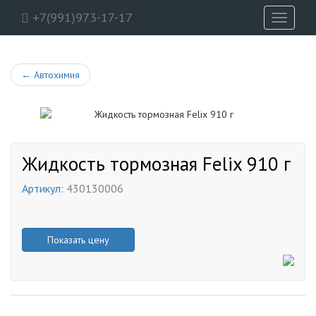
+7(991)973-17-17
Toggle
navigati
←
Автохимия
Жидкость тормозная Felix 910 г
Артикул:
430130006
Показать цену