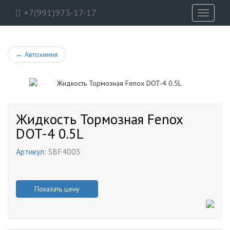
+7(991)973-17-17
Toggle
navigati
←
Автохимия
Жидкость Тормозная Fenox
DOT-4 0.5L
Артикул:
SBF4005
Показать цену