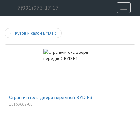
+7(991)973-17-17
Toggle
navigati
←
Кузов и салон BYD F3
Ограничитель двери передней BYD F3
10169662-00