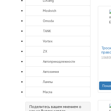
LiXiang
Moskvich
Omoda
TANK
Vortex
Троси
ZX
право
10680
Автопринадлежности
Автохимия
Лампы
Показ
Масла
Поделитесь вашем мнением о
нас на Яндекс картах