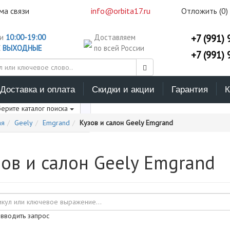
ма связи
info@orbita17.ru
Отложить (
0
)
ни
10:00-19:00
Доставляем
+7 (991) 
С
ВЫХОДНЫЕ
по всей России
+7 (991) 
Доставка и оплата
Скидки и акции
Гарантия
К
ерите каталог поиска
ая
Geely
Emgrand
Кузов и салон Geely Emgrand
ов и салон Geely Emgrand
 вводить запрос