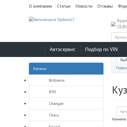
О компании
Статьи
Новости
Отзывы
Фор
Буд
СБ,В
Автосервис
Подбор по VIN
Выб
Главн
Каталог
Brilliance
Куз
BYD
Changan
Chery
Начните
Exeed