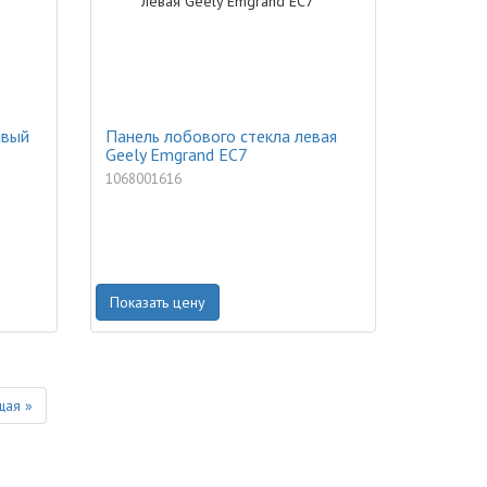
авый
Панель лобового стекла левая
Geely Emgrand EC7
1068001616
Показать цену
Next
ая »