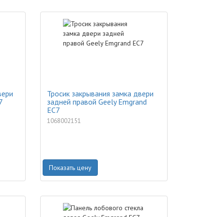
вери
Тросик закрывания замка двери
7
задней правой Geely Emgrand
EC7
1068002151
Показать цену