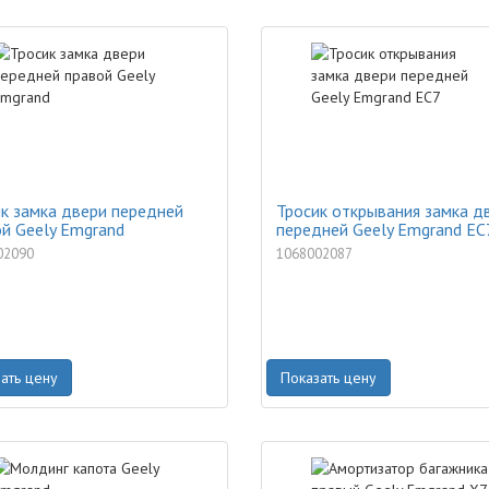
к замка двери передней
Тросик открывания замка д
й Geely Emgrand
передней Geely Emgrand EC
02090
1068002087
ать цену
Показать цену