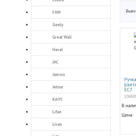
Выво
FAW
Geely
Great Wall
Haval
JAC
Jaecoo
Ручка
(свет
Jetour
EC7
10680
KAIYI
В нали
Lifan
Цена:
Livan