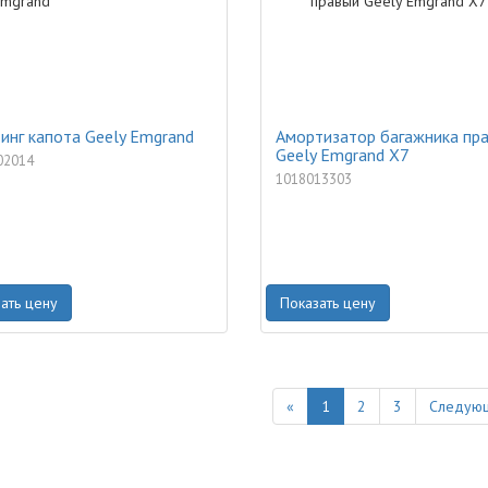
нг капота Geely Emgrand
Амортизатор багажника пр
Geely Emgrand X7
02014
1018013303
ать цену
Показать цену
Previous
«
1
2
3
Следующ