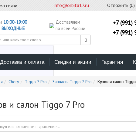
info@orbita17.ru
Отложить (
0
)
ма связи
ни
10:00-19:00
Доставляем
+7 (991) 
С
ВЫХОДНЫЕ
по всей России
+7 (991) 
Доставка и оплата
Скидки и акции
Гарантия
К
ерите каталог поиска
ая
Chery
Tiggo 7 Pro
Запчасти Tiggo 7 Pro
Кузов и салон Tiggo
в и салон Tiggo 7 Pro