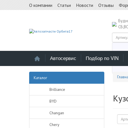
О компании
Статьи
Новости
Отзывы
Фор
Буд
СБ,В
Автосервис
Подбор по VIN
Выб
Главн
Каталог
Brilliance
Кузо
BYD
Changan
Chery