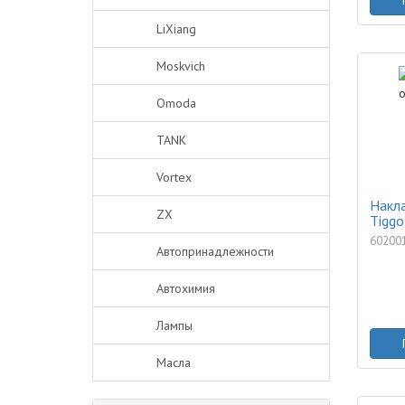
LiXiang
Moskvich
Omoda
TANK
Vortex
Накла
ZX
Tiggo
60200
Автопринадлежности
Автохимия
Лампы
Масла