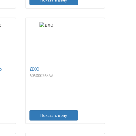
Показать цену
o
ДХО
605000268AA
Показать цену