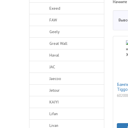
Начните
Exeed
Выво
FAW
Geely
Great Wall
Haval
JAC
Jaecoo
Бампе
Tiggo
Jetour
60200
KAIYI
Lifan
Livan