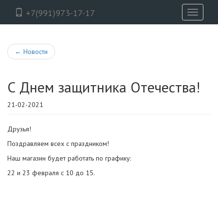
+7(991)973-17-17
Toggle
navigati
←
Новости
С Днем защитника Отечества!
21-02-2021
Друзья!
Поздравляем всех с праздником!
Наш магазин будет работать по графику:
22 и 23 февраля с 10 до 15.