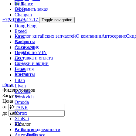
/
0
Brilliance
Оформить заказ
BYD
Changan
+7(991)973-17-17
Chery
Toggle navigation
Dong Feng
Exeed
Каталог китайских запчастей
О компании
Автосервис
Скид
FAW
Контакты
Geely
Автосервис
Great Wall
Подбор по VIN
Haval
Доставка и оплата
JAC
Скидки и акции
Jaecoo
Гарантия
Jetour
Контакты
KAIYI
Lifan
сброс
Livan
Фильтр товаров
LiXiang
Загрузка...
Moskvich
Цена
Omoda
от
TANK
до
Vortex
XinKai
ZX
Каталог
Автопринадлежности
Brilliance
Автохимия
Brilliance