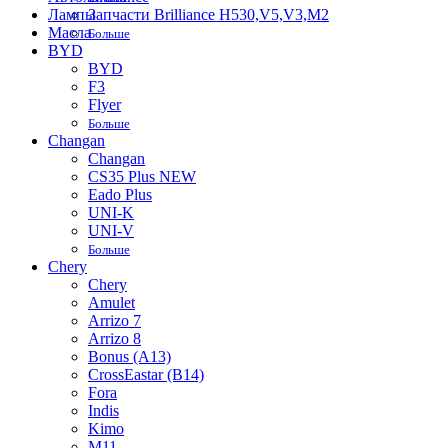
Лампы
Запчасти Brilliance H530,V5,V3,M2
Масла
Больше
BYD
BYD
F3
Flyer
Больше
Changan
Changan
CS35 Plus NEW
Eado Plus
UNI-K
UNI-V
Больше
Chery
Chery
Amulet
Arrizo 7
Arrizo 8
Bonus (A13)
CrossEastar (B14)
Fora
Indis
Kimo
M11