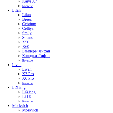
Kaiyi X7
Больше
Lifan
Lifan
Breez
Cebrium
Celliya
Smily
Solano
X50
X60
Бамперы Лифан
Колодки Лифан
Больше
Livan
Livan
X3 Pro
X6 Pro
Больше
LiXiang
LiXiang
Li L9
Больше
Moskvich
Moskvich