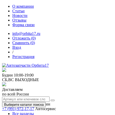
О компании
Статьи
Новости
Отзывы
Форма связи
info@orbita17.ru
Отложить (
0
)
Сравнить (
0
)
Вход
/
Регистрация
Будни
10:00-19:00
СБ,ВС
ВЫХОДНЫЕ
Доставляем
по всей России
+7 (991) 973-17-17
Магазин
Выберите каталог поиска
+7 (991) 972-17-17
Автосервис
Все разделы