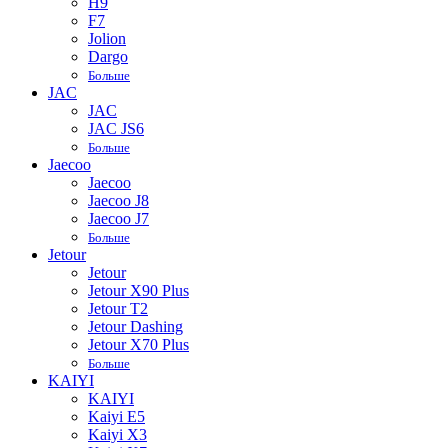
H9
F7
Jolion
Dargo
Больше
JAC
JAC
JAC JS6
Больше
Jaecoo
Jaecoo
Jaecoo J8
Jaecoo J7
Больше
Jetour
Jetour
Jetour X90 Plus
Jetour T2
Jetour Dashing
Jetour X70 Plus
Больше
KAIYI
KAIYI
Kaiyi E5
Kaiyi X3