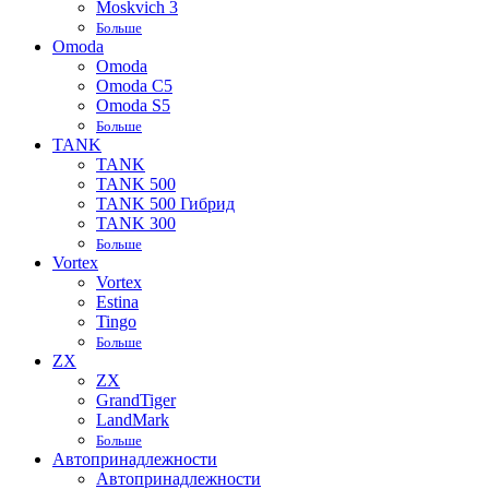
Moskvich 3
Больше
Omoda
Omoda
Omoda C5
Omoda S5
Больше
TANK
TANK
TANK 500
TANK 500 Гибрид
TANK 300
Больше
Vortex
Vortex
Estina
Tingo
Больше
ZX
ZX
GrandTiger
LandMark
Больше
Автопринадлежности
Автопринадлежности