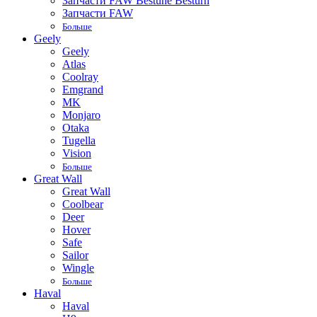
Запчасти FAW Bestune Besturn
Запчасти FAW
Больше
Geely
Geely
Atlas
Coolray
Emgrand
MK
Monjaro
Otaka
Tugella
Vision
Больше
Great Wall
Great Wall
Coolbear
Deer
Hover
Safe
Sailor
Wingle
Больше
Haval
Haval