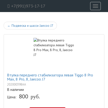
+7(991)973-17-17
Toggle
navigati
←
Подвеска и шасси Jaecoo J7
Втулка переднего стабилизатора левая Tiggo 8 Pro
Max, 8 Pro, 8, Jaecoo J7
202000398AA
В наличии
800
руб.
Цена: