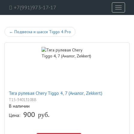
+7(991)973-17-17
Toggle
navigati
←
Подвеска и шасси Tiggo 4 Pro
Тяга рулевая Chery Tiggo 4, 7 (Аналог, Zekkert)
T15-3401310BB
В наличии
900
Цена:
руб.