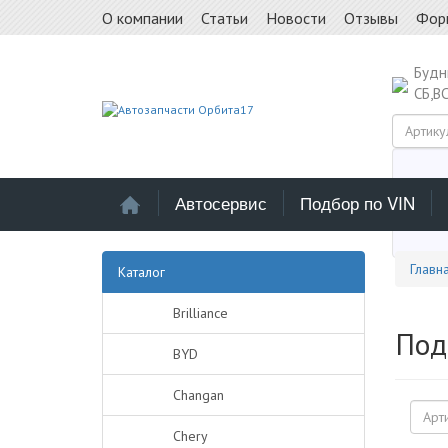
О компании
Статьи
Новости
Отзывы
Фор
Буд
СБ,В
Автосервис
Подбор по VIN
Выб
Главн
Каталог
Brilliance
Под
BYD
Changan
Chery