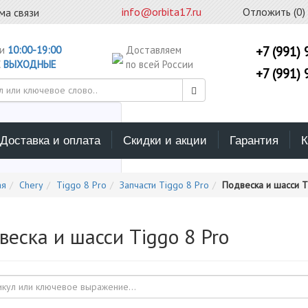
info@orbita17.ru
Отложить (
0
)
ма связи
ни
10:00-19:00
Доставляем
+7 (991) 
С
ВЫХОДНЫЕ
по всей России
+7 (991) 
Доставка и оплата
Скидки и акции
Гарантия
К
ерите каталог поиска
ая
Chery
Tiggo 8 Pro
Запчасти Tiggo 8 Pro
Подвеска и шасси T
веска и шасси Tiggo 8 Pro