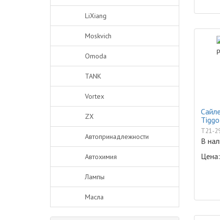
LiXiang
Moskvich
Omoda
TANK
Vortex
Сайле
ZX
Tiggo
T21-2
Автопринадлежности
В нал
Цена:
Автохимия
Лампы
Масла