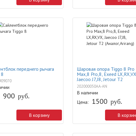
нтблок переднего рычага
Шаровая опора Tiggo 8 Pro
 8
Max,8 Pro,8, Exeed LX,RX,VX
Jaecoo J7,J8, Jetour T2
909070
(Аналог,Arirang)
202000050AA-AN
ичии
В наличии
900
руб.
1500
руб.
Цена:
В корзину
В корзин