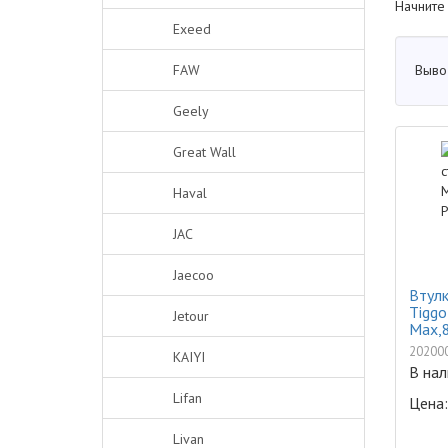
Начните
Exeed
Выво
FAW
Geely
Great Wall
Haval
JAC
Jaecoo
Втулк
Tiggo
Jetour
Max,8
20200
KAIYI
В нал
Lifan
Цена:
Livan