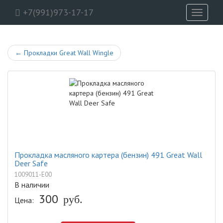
+7(991)973-17-17
Toggle
navigati
←
Прокладки Great Wall Wingle
Прокладка масляного картера (бензин) 491 Great Wall
Deer Safe
1009011-E00
В наличии
300
руб.
Цена: