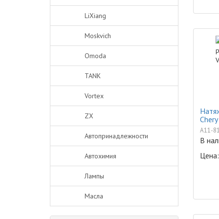
LiXiang
Moskvich
Omoda
TANK
Vortex
Натя
ZX
Chery
A11-8
Автопринадлежности
В нал
Цена:
Автохимия
Лампы
Масла