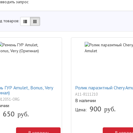
 вводить запрос
д товаров:
ь ГУР Amulet, Bonus, Very
Ролик паразитный Chery Am
инал)
A11-8111210
412051-ORG
В наличии
ичии
900
руб.
Цена:
650
руб.
В корзину
В корзин