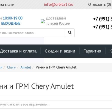
info@orbita17.ru
Отложить (
0
)
ма связи
ни
10:00-19:00
Доставляем
+7 (991) 
С
ВЫХОДНЫЕ
по всей России
+7 (991) 
Доставка и оплата
Скидки и акции
Гарантия
К
ерите каталог поиска
ая
Chery
Amulet
Ремни и ГРМ Chery Amulet
ни и ГРМ Chery Amulet