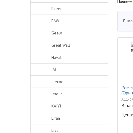
Начните
Exeed
Выво
FAW
Geely
Great Wall
Haval
JAC
Jaecoo
Ремен
(Ориг
Jetour
A11-3
В нал
KAIYI
Цена:
Lifan
Livan