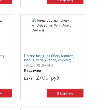
ery
Помпа водяная Chery Amulet,
Bonus, Very (Аналог, Zekkert)
480-1307010BA-AN2
В наличии
2700
руб.
Цена:
у
В корзину