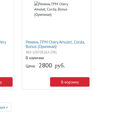
Very
Ремень ГРМ Chery Amulet, Corda,
Bonus (Оригинал)
480-1007081BA-ORG
В наличии
2800
руб.
Цена:
у
В корзину
Next
ая »