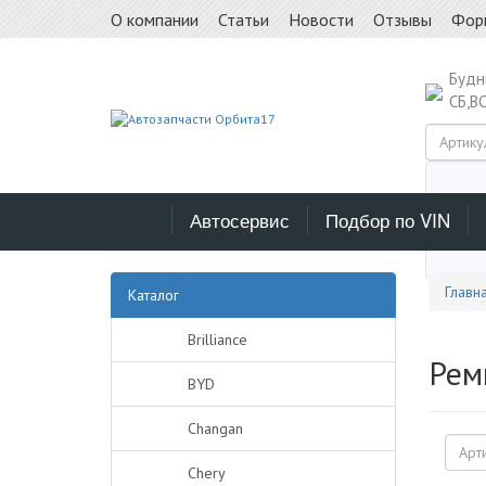
О компании
Статьи
Новости
Отзывы
Фор
Буд
СБ,В
Автосервис
Подбор по VIN
Выб
Главн
Каталог
Brilliance
Рем
BYD
Changan
Chery