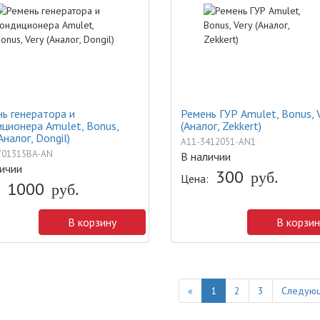
ь генератора и
Ремень ГУР Amulet, Bonus, 
ционера Amulet, Bonus,
(Аналог, Zekkert)
Аналог, Dongil)
A11-3412051-AN1
701315BA-AN
В наличии
ичии
300
руб.
Цена:
1000
руб.
В корзину
В корзин
Previous
«
1
2
3
Следующ