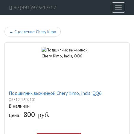
+7(991)973-17-17
Toggle
navigati
←
Сцепление Chery Kimo
Подшипник выжимной Chery Kimo, Indis, QQ6
QR512-1602101
В наличии
800
руб.
Цена: