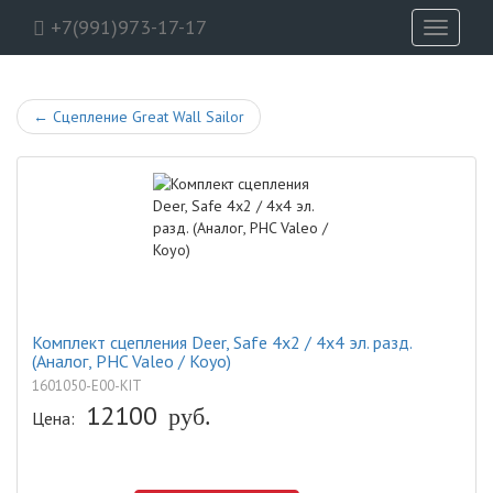
+7(991)973-17-17
Toggle
navigati
←
Сцепление Great Wall Sailor
Комплект сцепления Deer, Safe 4x2 / 4x4 эл. разд.
(Аналог, PHC Valeo / Koyo)
1601050-E00-KIT
12100
Цена:
руб.