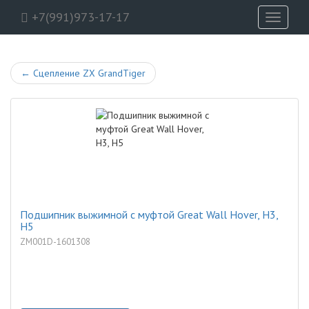
+7(991)973-17-17
Toggle
navigati
←
Сцепление ZX GrandTiger
Подшипник выжимной с муфтой Great Wall Hover, H3,
H5
ZM001D-1601308