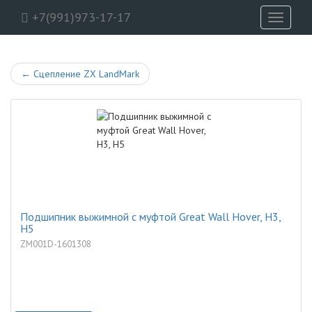
+7(991)973-17-17
Toggle
navigati
←
Сцепление ZX LandMark
Подшипник выжимной с муфтой Great Wall Hover, H3,
H5
ZM001D-1601308