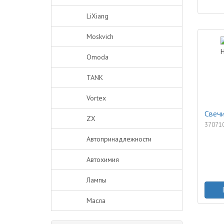
LiXiang
Moskvich
Omoda
TANK
Vortex
Свечи
ZX
37071
Автопринадлежности
Автохимия
Лампы
Масла