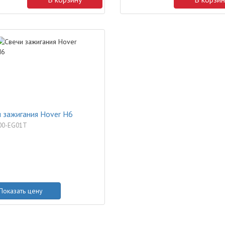
 зажигания Hover H6
00-EG01T
Показать цену