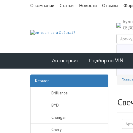
О компании
Статьи
Новости
Отзывы
Фор
Буд
СБ,В
Автосервис
Подбор по VIN
Выб
Главн
Каталог
Brilliance
Све
BYD
Changan
Chery