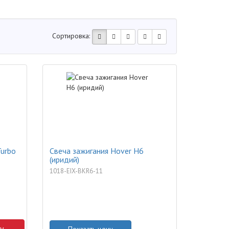
Сортировка:
Turbo
Свеча зажигания Hover H6
(иридий)
1018-EIX-BKR6-11
у