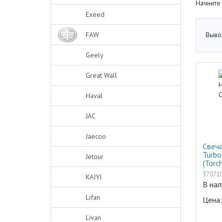
Начните
Exeed
Выво
FAW
Geely
Great Wall
Haval
JAC
Jaecoo
Свеча
Turbo
Jetour
(Torc
37071
KAIYI
В нал
Lifan
Цена:
Livan