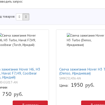
 вводить запрос
д товаров:
 зажигания Hover H6, H3
Свеча зажигания Hover H3 
, Haval F7,H9, Coolbear
(Denso, Иридиевая)
h, Иридий)
SMW251436-AN
00-EG01T-AN
1950
руб.
Цена:
ичии
750
руб.
В корзину
В корзин