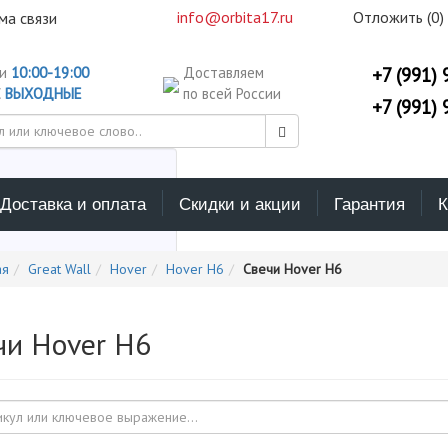
info@orbita17.ru
Отложить (
0
)
ма связи
ни
10:00-19:00
Доставляем
+7 (991) 
С
ВЫХОДНЫЕ
по всей России
+7 (991) 
Доставка и оплата
Скидки и акции
Гарантия
К
ерите каталог поиска
ая
Great Wall
Hover
Hover H6
Свечи Hover H6
чи Hover H6