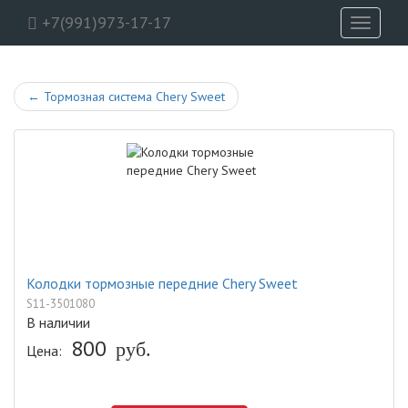
+7(991)973-17-17
Toggle
navigati
←
Тормозная система Chery Sweet
Колодки тормозные передние Chery Sweet
S11-3501080
В наличии
800
руб.
Цена: