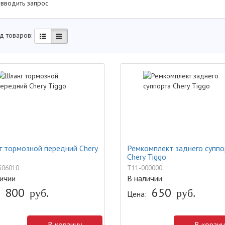
 вводить запрос
д товаров:
 тормозной передний Chery
Ремкомплект заднего суппо
Chery Tiggo
506010
T11-000000
ичии
В наличии
800
650
руб.
руб.
Цена:
В корзину
В корзин