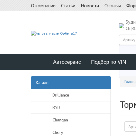
О компании
Статьи
Новости
Отзывы
Фор
Буд
СБ,В
Автосервис
Подбор по VIN
Выб
Главн
Каталог
Brilliance
Тор
BYD
Changan
Chery