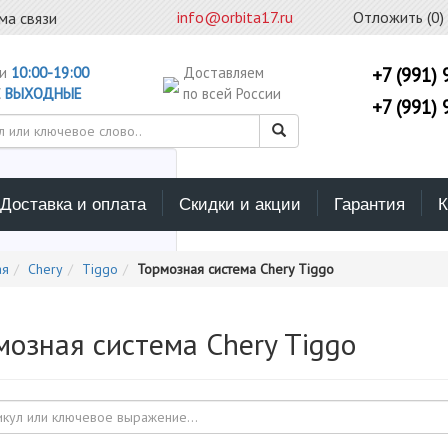
info@orbita17.ru
Отложить (
0
)
ма связи
ни
10:00-19:00
Доставляем
+7 (991) 
С
ВЫХОДНЫЕ
по всей России
+7 (991) 
Доставка и оплата
Скидки и акции
Гарантия
К
ерите каталог поиска
ая
Chery
Tiggo
Тормозная система Chery Tiggo
мозная система Chery Tiggo