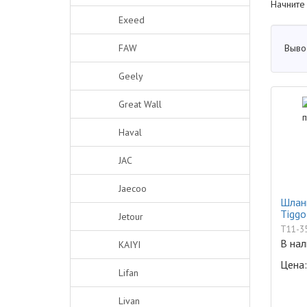
Начните
Exeed
Выво
FAW
Geely
Great Wall
Haval
JAC
Jaecoo
Шланг
Tiggo
Jetour
T11-3
В нал
KAIYI
Цена:
Lifan
Livan