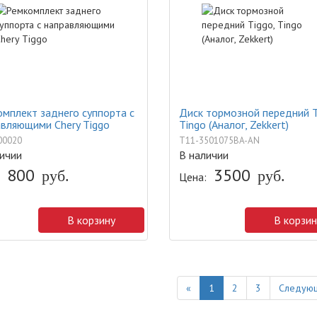
мплект заднего суппорта с
Диск тормозной передний T
вляющими Chery Tiggo
Tingo (Аналог, Zekkert)
00020
T11-3501075BA-AN
ичии
В наличии
800
3500
руб.
руб.
Цена:
В корзину
В корзин
Previous
«
1
2
3
Следующ