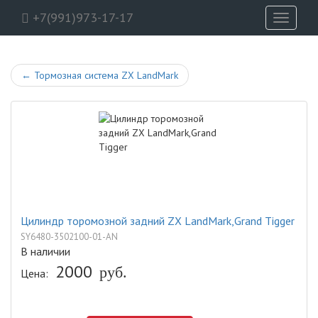
+7(991)973-17-17
Toggle
navigati
←
Тормозная система ZX LandMark
Цилиндр торомозной задний ZX LandMark,Grand Tigger
SY6480-3502100-01-AN
В наличии
2000
Цена:
руб.