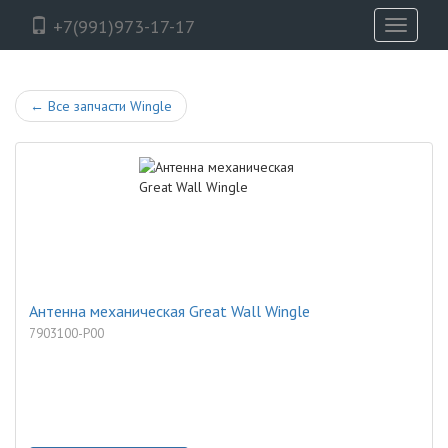
+7(991)973-17-17
Toggle
navigati
←
Все запчасти Wingle
Антенна механическая Great Wall Wingle
7903100-P00