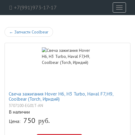
+7(991)973-17-17
Toggle
navigati
←
Запчасти Coolbear
Свеча зажигания Hover H6, H3 Turbo, Haval F7,H9,
Coolbear (Torch, Иридий)
3707100-EG01T-AN
В наличии
750
руб.
Цена: