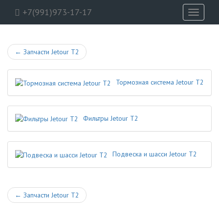
+7(991)973-17-17
Toggle
navigati
←
Запчасти Jetour T2
Тормозная система Jetour T2
Фильтры Jetour T2
Подвеска и шасси Jetour T2
←
Запчасти Jetour T2