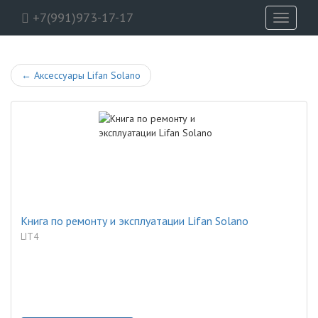
+7(991)973-17-17
Toggle
navigati
←
Аксессуары Lifan Solano
Книга по ремонту и эксплуатации Lifan Solano
LIT4