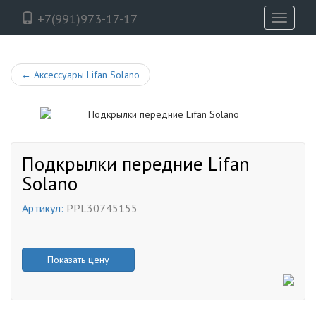
+7(991)973-17-17
Toggle
navigati
←
Аксессуары Lifan Solano
Подкрылки передние Lifan
Solano
Артикул:
PPL30745155
Показать цену