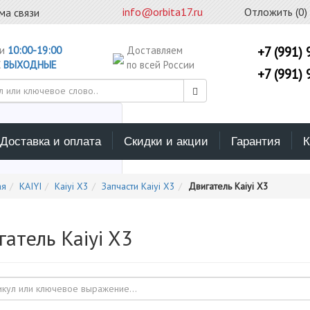
info@orbita17.ru
Отложить (
0
)
ма связи
ни
10:00-19:00
Доставляем
+7 (991) 
С
ВЫХОДНЫЕ
по всей России
+7 (991) 
Доставка и оплата
Скидки и акции
Гарантия
К
ерите каталог поиска
ая
KAIYI
Kaiyi X3
Запчасти Kaiyi X3
Двигатель Kaiyi X3
гатель Kaiyi X3