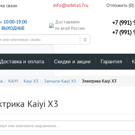
info@orbita17.ru
Отложить (
0
)
ма связи
ни
10:00-19:00
Доставляем
+7 (991) 
С
ВЫХОДНЫЕ
по всей России
+7 (991) 
Доставка и оплата
Скидки и акции
Гарантия
К
ерите каталог поиска
ая
KAIYI
Kaiyi X3
Запчасти Kaiyi X3
Электрика Kaiyi X3
ктрика Kaiyi X3