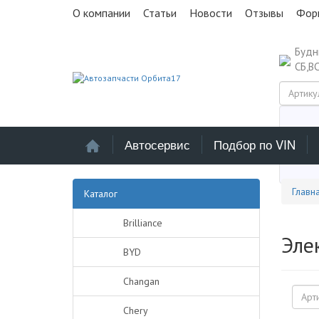
О компании
Статьи
Новости
Отзывы
Фор
Буд
СБ,В
Автосервис
Подбор по VIN
Выб
Главн
Каталог
Brilliance
Эле
BYD
Changan
Chery