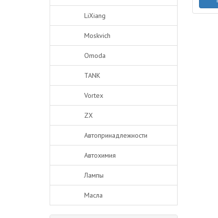
LiXiang
Moskvich
Omoda
TANK
Vortex
ZX
Автопринадлежности
Автохимия
Лампы
Масла