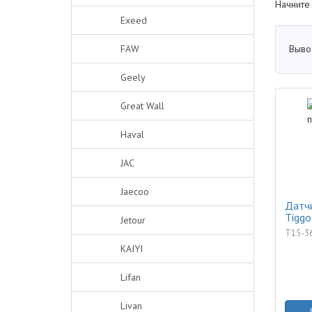
Начните
Exeed
Выво
FAW
Geely
Great Wall
Haval
JAC
Jaecoo
Датч
Tiggo
Jetour
T15-3
KAIYI
Lifan
Livan