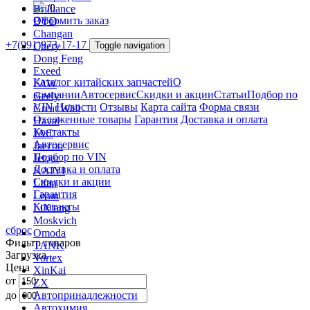
/
0
Brilliance
Оформить заказ
BYD
Changan
+7(991)973-17-17
Chery
Toggle navigation
Dong Feng
Exeed
Каталог китайских запчастей
О
FAW
компании
Автосервис
Скидки и акции
Статьи
Подбор по
Geely
VIN
Новости
Отзывы
Карта сайта
Форма связи
Great Wall
Отложенные товары
Гарантия
Доставка и оплата
Haval
Контакты
JAC
Автосервис
Jaecoo
Подбор по VIN
Jetour
Доставка и оплата
KAIYI
Скидки и акции
Lifan
Гарантия
Livan
Контакты
LiXiang
Moskvich
сброс
Omoda
Фильтр товаров
TANK
Загрузка...
Vortex
Цена
XinKai
от
ZX
до
Автопринадлежности
Автохимия