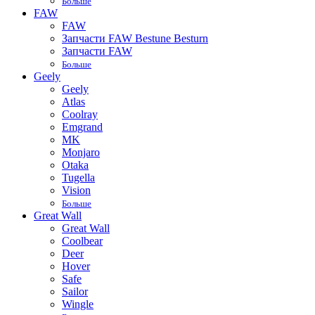
Больше
FAW
FAW
Запчасти FAW Bestune Besturn
Запчасти FAW
Больше
Geely
Geely
Atlas
Coolray
Emgrand
MK
Monjaro
Otaka
Tugella
Vision
Больше
Great Wall
Great Wall
Coolbear
Deer
Hover
Safe
Sailor
Wingle