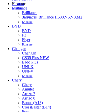
Лампы
Каталог
Масла
Brilliance
Brilliance
Запчасти Brilliance H530,V5,V3,M2
Больше
BYD
BYD
F3
Flyer
Больше
Changan
Changan
CS35 Plus NEW
Eado Plus
UNI-K
UNI-V
Больше
Chery
Chery
Amulet
Arrizo 7
Arrizo 8
Bonus (A13)
CrossEastar (B14)
Fora