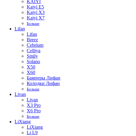
KAIYI
Kaiyi E5
Kaiyi X3
Kaiyi X7
Больше
Lifan
Lifan
Breez
Cebrium
Celliya
Smily
Solano
X50
X60
Бамперы Лифан
Колодки Лифан
Больше
Livan
Livan
X3 Pro
X6 Pro
Больше
LiXiang
LiXiang
Li L9