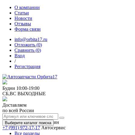
О компании
Статьи
Новости
Отзывы
Форма связи
info@orbita17.ru
Отложить (
0
)
Сравнить (
0
)
Вход
/
Регистрация
Будни
10:00-19:00
СБ,ВС
ВЫХОДНЫЕ
Доставляем
по всей России
+7 (991) 973-17-17
Магазин
Выберите каталог поиска
+7 (991) 972-17-17
Автосервис
Все разделы