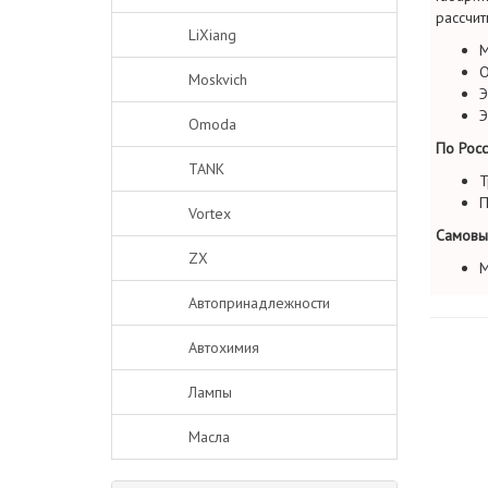
рассчит
LiXiang
М
О
Moskvich
Э
Э
Omoda
По Росс
TANK
Т
П
Vortex
Самовы
ZX
М
Автопринадлежности
Автохимия
Лампы
Масла