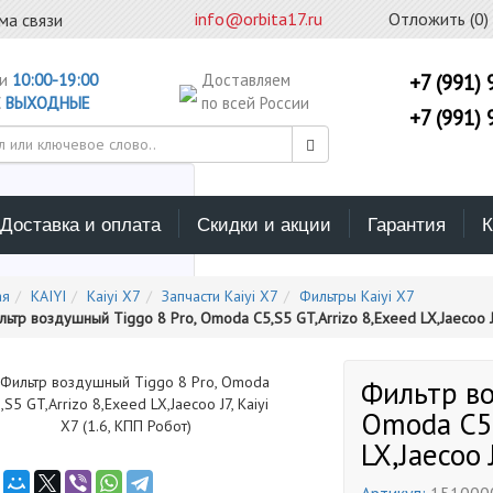
info@orbita17.ru
Отложить (
0
)
ма связи
ни
10:00-19:00
Доставляем
+7 (991) 
С
ВЫХОДНЫЕ
по всей России
+7 (991) 
Доставка и оплата
Скидки и акции
Гарантия
К
ерите каталог поиска
ая
KAIYI
Kaiyi X7
Запчасти Kaiyi X7
Фильтры Kaiyi X7
ьтр воздушный Tiggo 8 Pro, Omoda C5,S5 GT,Arrizo 8,Exeed LX,Jaecoo J7,
Фильтр во
Omoda C5,
LX,Jaecoo 