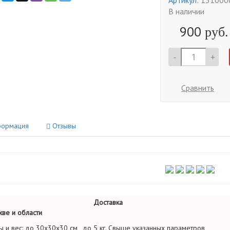
Артикул:
151000
В наличии
900
руб.
-
+
Сравнить
ормация
Отзывы
Доставка
ве и области
ы и вес: до 30х30х30 см , до 5 кг. Свыше указанных параметров