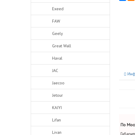
Exeed
FAW
Geely
Great Wall
Haval
JAC
Инф
Jaecoo
Jetour
KAIYI
Lifan
По Моск
Livan
Габарит