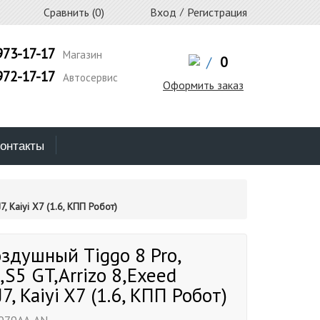
Сравнить (
0
)
Вход
/
Регистрация
973-17-17
Магазин
/
0
972-17-17
Автосервис
Оформить заказ
онтакты
 Kaiyi X7 (1.6, КПП Робот)
здушный Tiggo 8 Pro,
S5 GT,Arrizo 8,Exeed
J7, Kaiyi X7 (1.6, КПП Робот)