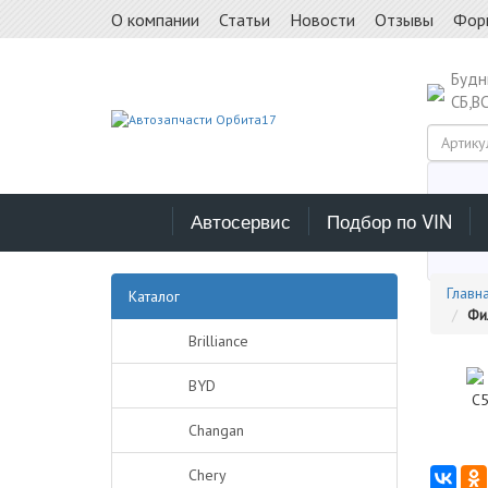
О компании
Статьи
Новости
Отзывы
Фор
Буд
СБ,В
Автосервис
Подбор по VIN
Выб
Главн
Каталог
Фил
Brilliance
BYD
Changan
Chery